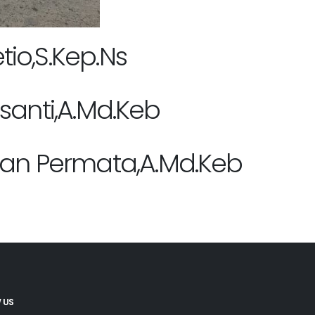
tio,S.Kep.Ns
santi,A.Md.Keb
 Permata,A.Md.Keb
 US