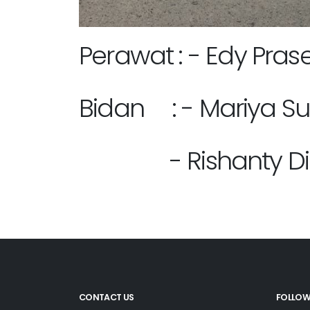
Perawat : - Edy Prase
Bidan : - Mariya Su
- Rishanty Dian
CONTACT US
FOLLOW