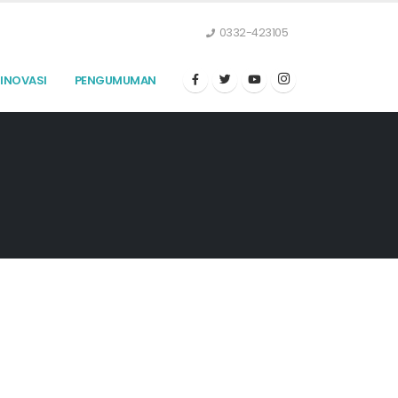
0332-423105
INOVASI
PENGUMUMAN