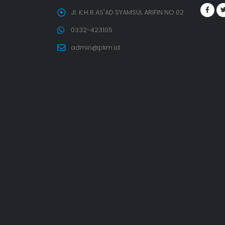
Jl. K.H.R AS'AD SYAMSUL ARIFIN NO 02
0332-423105
admin@pkm.id