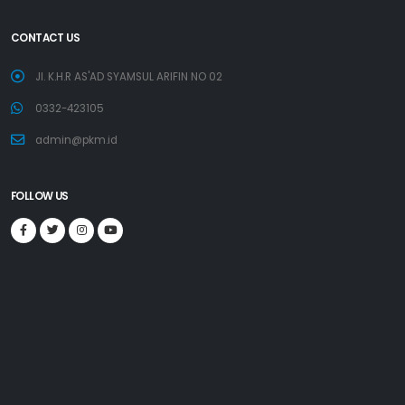
CONTACT US
Jl. K.H.R AS'AD SYAMSUL ARIFIN NO 02
0332-423105
admin@pkm.id
FOLLOW US