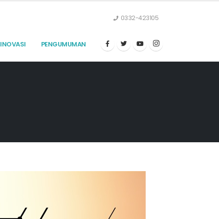
0332-423105
INOVASI
PENGUMUMAN