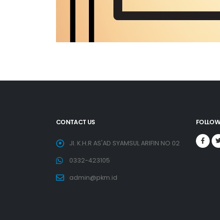
CONTACT US
FOLLOW
Jl. K.H.R AS'AD SYAMSUL ARIFIN NO 02
0332-423105
admin@pkm.id